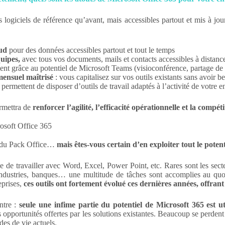
 logiciels de référence qu’avant, mais accessibles partout et mis à j
oud
pour des données accessibles partout et tout le temps
quipes,
avec tous vos documents, mails et contacts accessibles à distance
ent
grâce au potentiel de Microsoft Teams (visioconférence, partage de 
mensuel maîtrisé
: vous capitalisez sur vos outils existants sans avoir b
permettent de disposer d’outils de travail adaptés à l’activité de votre e
ermettra de
renforcer l’agilité, l’efficacité opérationnelle et la compét
rosoft Office 365
ls du Pack Office…
mais êtes-vous certain d’en exploiter tout le potent
 de travailler avec Word, Excel, Power Point, etc. Rares sont les secteu
industries, banques… une multitude de tâches sont accomplies au quot
eprises,
ces outils ont fortement évolué ces dernières années, offrant 
ntre :
seule une infime partie du potentiel de Microsoft 365 est uti
s opportunités offertes par les solutions existantes. Beaucoup se perden
des de vie actuels.