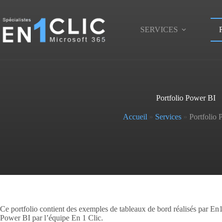
Passer
au
contenu
SERVICES
Portfolio Power BI
Accueil
»
Services
»
Portfolio
Ce portfolio contient des exemples de tableaux de bord réalisés par En
Power BI par l’équipe En 1 Clic.