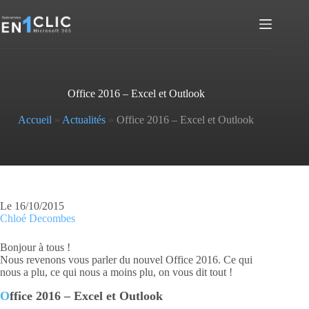
Passer
au
contenu
Office 2016 – Excel et Outlook
Accueil
»
Actualités
»
Office 2016 – Excel et Outlook
Le 16/10/2015
Chloé Decombes
Bonjour à tous !
Nous revenons vous parler du nouvel Office 2016. Ce qui
nous a plu, ce qui nous a moins plu, on vous dit tout !
O
ffice 2016 – Excel et Outlook