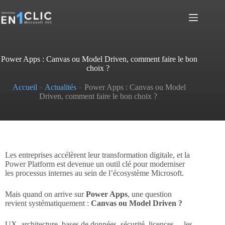
Power Apps : Canvas ou Model Driven, comment faire le bon
choix ?
Accueil
»
Actualités
»
Power Apps : Canvas ou Model
Driven, comment faire le bon choix ?
Les entreprises accélèrent leur transformation digitale, et la
Power Platform est devenue un outil clé pour moderniser
les processus internes au sein de l’écosystème Microsoft.
Mais quand on arrive sur
Power Apps
, une question
revient systématiquement :
Canvas ou Model Driven ?
UX, architecture, bases de données, sécurité, licences… les