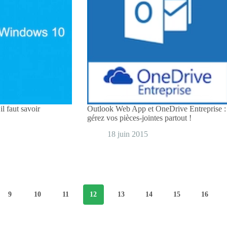
 faut savoir
Outlook Web App et OneDrive Entreprise :
gérez vos pièces-jointes partout !
18 juin 2015
9
10
11
12
13
14
15
16