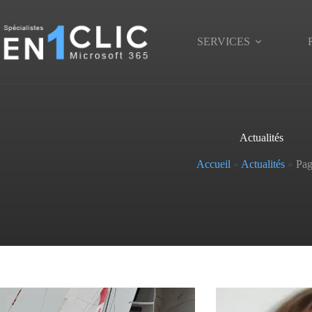
Passer
au
contenu
SERVICES
Actualités
Accueil
»
Actualités
»
Pag