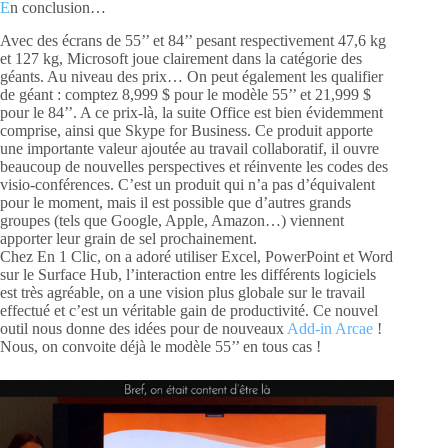
E
n conclusion…
Avec des écrans de 55’’ et 84’’ pesant respectivement 47,6 kg
et 127 kg, Microsoft joue clairement dans la catégorie des
géants. Au niveau des prix… On peut également les qualifier
de géant : comptez 8,999 $ pour le modèle 55’’ et 21,999 $
pour le 84’’. A ce prix-là, la suite Office est bien évidemment
comprise, ainsi que Skype for Business. Ce produit apporte
une importante valeur ajoutée au travail collaboratif, il ouvre
beaucoup de nouvelles perspectives et réinvente les codes des
visio-conférences. C’est un produit qui n’a pas d’équivalent
pour le moment, mais il est possible que d’autres grands
groupes (tels que Google, Apple, Amazon…) viennent
apporter leur grain de sel prochainement.
Chez En 1 Clic, on a adoré utiliser Excel, PowerPoint et Word
sur le Surface Hub, l’interaction entre les différents logiciels
est très agréable, on a une vision plus globale sur le travail
effectué et c’est un véritable gain de productivité. Ce nouvel
outil nous donne des idées pour de nouveaux
Add-in Arcae
!
Nous, on convoite déjà le modèle 55’’ en tous cas !