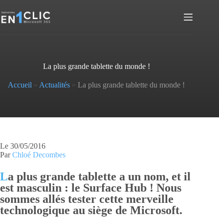
Passer
au
contenu
La plus grande tablette du monde !
Accueil
»
Actualités
»
La plus grande tablette du monde !
Le 30/05/2016
Par
Chloé Decombes
L
a plus grande tablette a un nom, et il
est masculin : le Surface Hub ! Nous
sommes allés tester cette merveille
technologique au siège de Microsoft.