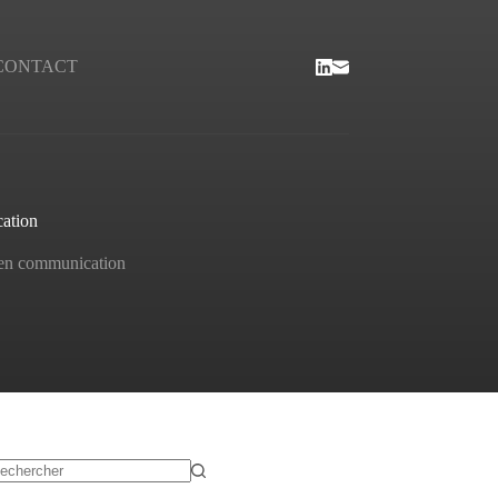
CONTACT
cation
l en communication
ucun