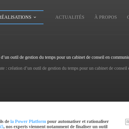
RÉALISATIONS
ACTUALITÉS
À PROPOS
 d’un outil de gestion du temps pour un cabinet de conseil en communi
e : création d’un outil de gestion du temps pour un cabinet de consei
ils de
la Power Platform
pour automatiser et rationaliser
65
, nos experts viennent notamment de finaliser un outil
A